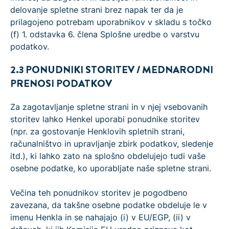
delovanje spletne strani brez napak ter da je
prilagojeno potrebam uporabnikov v skladu s točko
(f) 1. odstavka 6. člena Splošne uredbe o varstvu
podatkov.
2.3 PONUDNIKI STORITEV / MEDNARODNI
PRENOSI PODATKOV
Za zagotavljanje spletne strani in v njej vsebovanih
storitev lahko Henkel uporabi ponudnike storitev
(npr. za gostovanje Henklovih spletnih strani,
računalništvo in upravljanje zbirk podatkov, sledenje
itd.), ki lahko zato na splošno obdelujejo tudi vaše
osebne podatke, ko uporabljate naše spletne strani.
Večina teh ponudnikov storitev je pogodbeno
zavezana, da takšne osebne podatke obdeluje le v
imenu Henkla in se nahajajo (i) v EU/EGP, (ii) v