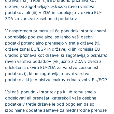
državah, ki jih Komisija EU uradno priznava kot
države, ki zagotavljajo
ustrezno
raven varstva
podatkov, ali (iii) v ZDA in sodelujejo v okviru EU-
ZDA za varstvo zasebnosti podatkov.
V nasprotnem primeru ali če ponudniki storitev sami
uporabljajo podizvajalce, se lahko vaši osebni
podatki potencialno prenesejo v tretje države (tj.
države zunaj EU/EGP in države, ki jih Komisija EU
uradno priznava kot države, ki zagotavljajo
ustrezno
raven varstva podatkov (vključno z ZDA v zvezi z
udeleženci okvira EU-ZDA za varstvo zasebnosti
podatkov)), ki ne zagotavljajo ravni varstva
podatkov, ki je v bistvu enakovredna ravni v EU/EGP.
Vsi naši ponudniki storitev pa kljub temu smejo
obdelovati ali prenašati katerekoli vaše osebne
podatke v tretje države le pod pogojem da so
izpolnjene dodatne zahteve za mednarodne prenose