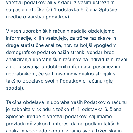
varstvu podatkov ali v skladu z vašim ustreznim
soglasjem (točka (a) 1. odstavka 6. člena Splošne
uredbe o varstvu podatkov).
V vseh uporabniških računih nadalje obdelujemo
informacije, ki jih vsebujejo, za tržne raziskave in
druge statistične analize, npr. za boljši vpogled v
demografske podatke naših strank, vendar brez
analiziranja uporabniških računov na individualni ravni
ali pripisovanja pridobljenih informacij posameznim
uporabnikom, če se ti niso individualno strinjali s
takšno obdelavo svojih Podatkov o računu (glej
spodaj).
Takšna obdelava in uporaba vaših Podatkov o računu
je zakonita v skladu s točko (f) 1. odstavka 6. člena
Splošne uredbe o varstvu podatkov, saj imamo
prevladujoč zakoniti interes, da na podlagi takšnih
analiz in vpogledov optimiziramo svoja trženjska in