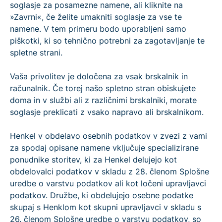
soglasje za posamezne namene, ali kliknite na
»Zavrni«, če želite umakniti soglasje za vse te
namene. V tem primeru bodo uporabljeni samo
piškotki, ki so tehnično potrebni za zagotavljanje te
spletne strani.
Vaša privolitev je določena za vsak brskalnik in
računalnik. Če torej našo spletno stran obiskujete
doma in v službi ali z različnimi brskalniki, morate
soglasje preklicati z vsako napravo ali brskalnikom.
Henkel v obdelavo osebnih podatkov v zvezi z vami
za spodaj opisane namene vključuje specializirane
ponudnike storitev, ki za Henkel delujejo kot
obdelovalci podatkov v skladu z 28. členom Splošne
uredbe o varstvu podatkov ali kot ločeni upravljavci
podatkov. Družbe, ki obdelujejo osebne podatke
skupaj s Henklom kot skupni upravljavci v skladu s
26. členom Splošne uredbe o varstvu podatkov, so