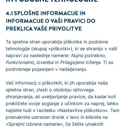
4.1 SPLOŠNE INFORMACIJE IN
INFORMACIJE O VAŠI PRAVICI DO
PREKLICA VAŠE PRIVOLITVE
Ta spletna stran uporablja piškotke in podobne
tehnologije (skupaj »piškotki«), ki se shranijo v vaši
napravi za naslednje namene:
Nujno potrebno,
Funkcionalno, Izvedba
in
Prilagojeno trženje
. Ti so
podrobneje pojasnjeni v nadaljevanju.
Več informacij o piškotkih, ki jih uporablja naša
spletna stran, zlasti o obdobju njihovega
shranjevanja, ali uveljavljanje pravice, da kadar koli
prekličete svoje soglasje z učinkom za naprej, lahko
najdete tudi v razdelku »Nastavitve piškotkov«. Tam
premaknite ustrezen drsnik v levo in kliknite na
»Sprejmi izbrane namene«, če želite umakniti