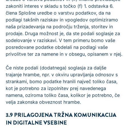
zakoniti interes v skladu s točko (f) 1. odstavka 6.
člena Splošne uredbe o varstvu podatkov, da na
podlagi takšnih raziskav in vpogledov optimiziramo
naša prizadevanja na področju trženja, storitev in
prodaje. Druga možnost je, da ste podali soglasje za
sodelovanje v raziskavi. V tem primeru bomo vaše
posredovane podatke obdelali na podlagi vaše
privolitve ter za namene in v obsegu, opisanem v njej.
Če niste podali (dodatnega) soglasja za daljše
trajanje hrambe, npr. v okviru upravljanja odnosov s
strankami, bomo podatke hranili največ toliko časa,
kot je potrebno za izpolnitev prej navedenega
namena, oziroma toliko časa, kolikor je potrebno, če
velja zakonska obveznost hrambe.
3.9 PRILAGOJENA TRŽNA KOMUNIKACIJA
IN DIGITALNE VSEBINE