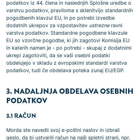
podatkov iz 44. člena in naslednjih Splošne uredbe o
varstvu podatkov, praviloma s sklenitvijo standardnih
pogodbenih klavzul EU, in po potrebi izvedbe
dodatnih ukrepov za vzpostavitev
ustrezne
ravni
varstva podatkov. Standardne pogodbene klavzule
EU so vzorčne pogodbe, ki jih zagotovi Komisija EU
in katerih namen je - po potrebi - skupaj z dodatnimi
ukrepi zagotoviti, da se vaši osebni podatki
obdelujejo v skladu z evropskimi standardi varstva
podatkov, tudi če obdelava poteka zunaj EU/EGP.
3. NADALJNJA OBDELAVA OSEBNIH
PODATKOV
3.1 RAČUN
Morda ste navedli svoj e-poštni naslov in izbrali
geslo, da bi ustvarili račun na naši spletni strani, npr.