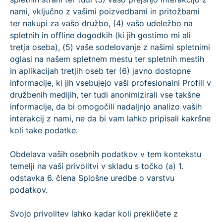
nami, vključno z vašimi poizvedbami in pritožbami
ter nakupi za vašo družbo, (4) vašo udeležbo na
spletnih in offline dogodkih (ki jih gostimo mi ali
tretja oseba), (5) vaše sodelovanje z našimi spletnimi
oglasi na našem spletnem mestu ter spletnih mestih
in aplikacijah tretjih oseb ter (6) javno dostopne
informacije, ki jih vsebujejo vaši profesionalni Profili v
družbenih medijih, ter tudi anonimizirali vse takšne
informacije, da bi omogočili nadaljnjo analizo vaših
interakcij z nami, ne da bi vam lahko pripisali kakršne
koli take podatke.
Obdelava vaših osebnih podatkov v tem kontekstu
temelji na vaši privolitvi v skladu s točko (a) 1.
odstavka 6. člena Splošne uredbe o varstvu
podatkov.
Svojo privolitev lahko kadar koli prekličete z