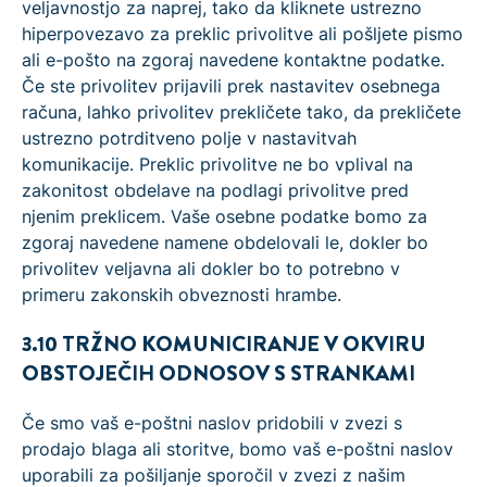
veljavnostjo za naprej, tako da kliknete ustrezno
hiperpovezavo za preklic privolitve ali pošljete pismo
ali e-pošto na zgoraj navedene kontaktne podatke.
Če ste privolitev prijavili prek nastavitev osebnega
računa, lahko privolitev prekličete tako, da prekličete
ustrezno potrditveno polje v nastavitvah
komunikacije. Preklic privolitve ne bo vplival na
zakonitost obdelave na podlagi privolitve pred
njenim preklicem. Vaše osebne podatke bomo za
zgoraj navedene namene obdelovali le, dokler bo
privolitev veljavna ali dokler bo to potrebno v
primeru zakonskih obveznosti hrambe.
3.10 TRŽNO KOMUNICIRANJE V OKVIRU
OBSTOJEČIH ODNOSOV S STRANKAMI
Če smo vaš e-poštni naslov pridobili v zvezi s
prodajo blaga ali storitve, bomo vaš e-poštni naslov
uporabili za pošiljanje sporočil v zvezi z našim