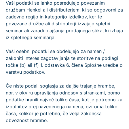
Vaši podatki se lahko posredujejo povezanim
družbam Henkel ali distributerjem, ki so odgovorni za
zadevno regijo in kategorijo izdelkov, ker te
povezane družbe ali distributerji izvajajo spletni
seminar ali zaradi olajšanja prodajnega stika, ki izhaja
iz spletnega seminarja.
Vaši osebni podatki se obdelujejo za namen /
zakoniti interes zagotavljanja te storitve na podlagi
točke (b) ali (f) 1. odstavka 6. člena Splošne uredbe o
varstvu podatkov.
Če niste podali soglasja za daljše trajanje hrambe,
npr. v okviru upravljanja odnosov s strankami, bomo
podatke hranili največ toliko časa, kot je potrebno za
izpolnitev prej navedenega namena, oziroma toliko
časa, kolikor je potrebno, če velja zakonska
obveznost hrambe.