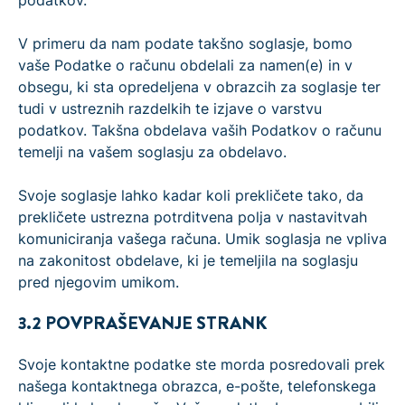
podatkov.
V primeru da nam podate takšno soglasje, bomo
vaše Podatke o računu obdelali za namen(e) in v
obsegu, ki sta opredeljena v obrazcih za soglasje ter
tudi v ustreznih razdelkih te izjave o varstvu
podatkov. Takšna obdelava vaših Podatkov o računu
temelji na vašem soglasju za obdelavo.
Svoje soglasje lahko kadar koli prekličete tako, da
prekličete ustrezna potrditvena polja v nastavitvah
komuniciranja vašega računa. Umik soglasja ne vpliva
na zakonitost obdelave, ki je temeljila na soglasju
pred njegovim umikom.
3.2 POVPRAŠEVANJE STRANK
Svoje kontaktne podatke ste morda posredovali prek
našega kontaktnega obrazca, e-pošte, telefonskega