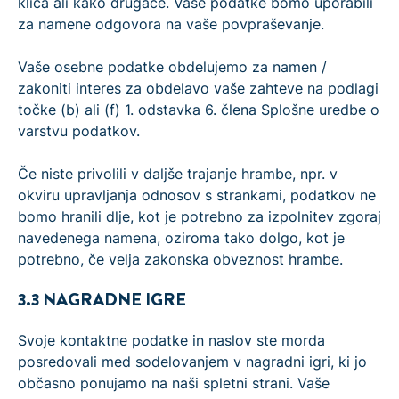
klica ali kako drugače. Vaše podatke bomo uporabili
za namene odgovora na vaše povpraševanje.
Vaše osebne podatke obdelujemo za namen /
zakoniti interes za obdelavo vaše zahteve na podlagi
točke (b) ali (f) 1. odstavka 6. člena Splošne uredbe o
varstvu podatkov.
Če niste privolili v daljše trajanje hrambe, npr. v
okviru upravljanja odnosov s strankami, podatkov ne
bomo hranili dlje, kot je potrebno za izpolnitev zgoraj
navedenega namena, oziroma tako dolgo, kot je
potrebno, če velja zakonska obveznost hrambe.
3.3 NAGRADNE IGRE
Svoje kontaktne podatke in naslov ste morda
posredovali med sodelovanjem v nagradni igri, ki jo
občasno ponujamo na naši spletni strani. Vaše