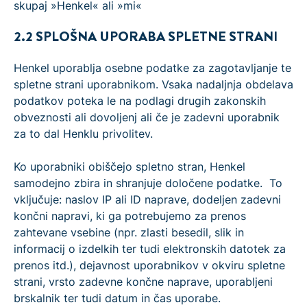
skupaj »Henkel« ali »mi«
2.2 SPLOŠNA UPORABA SPLETNE STRANI
Henkel uporablja osebne podatke za zagotavljanje te
spletne strani uporabnikom. Vsaka nadaljnja obdelava
podatkov poteka le na podlagi drugih zakonskih
obveznosti ali dovoljenj ali če je zadevni uporabnik
za to dal Henklu privolitev.
Ko uporabniki obiščejo spletno stran, Henkel
samodejno zbira in shranjuje določene podatke. To
vključuje: naslov IP ali ID naprave, dodeljen zadevni
končni napravi, ki ga potrebujemo za prenos
zahtevane vsebine (npr. zlasti besedil, slik in
informacij o izdelkih ter tudi elektronskih datotek za
prenos itd.), dejavnost uporabnikov v okviru spletne
strani, vrsto zadevne končne naprave, uporabljeni
brskalnik ter tudi datum in čas uporabe.