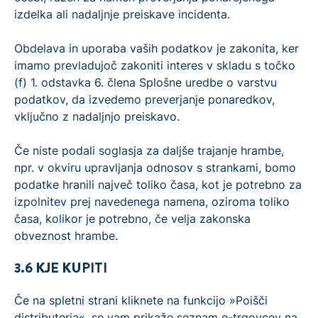
izdelka ali nadaljnje preiskave incidenta.
Obdelava in uporaba vaših podatkov je zakonita, ker
imamo prevladujoč zakoniti interes v skladu s točko
(f) 1. odstavka 6. člena Splošne uredbe o varstvu
podatkov, da izvedemo preverjanje ponaredkov,
vključno z nadaljnjo preiskavo.
Če niste podali soglasja za daljše trajanje hrambe,
npr. v okviru upravljanja odnosov s strankami, bomo
podatke hranili največ toliko časa, kot je potrebno za
izpolnitev prej navedenega namena, oziroma toliko
časa, kolikor je potrebno, če velja zakonska
obveznost hrambe.
3.6 KJE KUPITI
Če na spletni strani kliknete na funkcijo »Poišči
distributerja«, se vam prikaže seznam e-trgovcev na