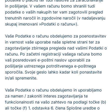
podatke o plačilu ter tudi naslove za zaračunavanje
in pošiljanje. V vašem računu bomo shranili tudi
podatke o vaših nakupih ter vam zagotovili pregled
trenutnih naročil in zgodovine naročil (v nadaljevanju
skupaj imenovani »Podatki o računu«).
Vaše Podatke o računu obdelujemo za poenostavitev
in varnost vaše uporabe naše spletne strani ter za
zagotavljanje zbirnega pregleda nad vašimi Podatki o
računu. Po začetni registraciji vašega računa bomo
vaš posredovani e-poštni naslov uporabili za
pošiljanje ustreznega potrditvenega e-poštnega
sporočila. Svoje geslo lahko kadar koli ponastavite
in/ali spremenite.
Vaše Podatke o računu obdelujemo in uporabljamo
za namen / zakoniti interes zagotavljanja te
funkcionalnosti na vašo zahtevo na podlagi točke (b)
ali točke (f) 1. odstavka 6. člena Splošne uredbe o