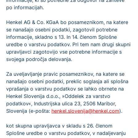
informacije, ki so potrebne za odgovor na zahteve
po informacijah.
Henkel AG & Co. KGaA bo posameznikom, na katere
se nanašajo osebni podatki, zagotovil potrebne
informacije, skladno s 13. In 14. členom Splošne
uredbe o varstvu podatkov. Pri tem nam drugi skupni
upravljavci zagotovijo vse potrebne informacije s
svojega področja delovanja.
Za uveljavljanje pravic posameznikov, na katere se
nanašajo osebni podatki, preklic soglasja ali splošna
vprašanja o varstvu podatkov se lahko obrnete na
Henkel Slovenija d.o.o., »Oddelek za varstvo
podatkov«, Industrijska ulica 23, 2506 Maribor,
Slovenija (e-pošta:
henkel.slovenija@henkel.com
).
kot skupna upravljavca v skladu s 26. členom
Splošne uredbe o varstvu podatkov, v nadaljevanju