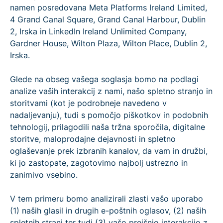
namen posredovana Meta Platforms Ireland Limited,
4 Grand Canal Square, Grand Canal Harbour, Dublin
2, Irska in LinkedIn Ireland Unlimited Company,
Gardner House, Wilton Plaza, Wilton Place, Dublin 2,
Irska.
Glede na obseg vašega soglasja bomo na podlagi
analize vaših interakcij z nami, našo spletno stranjo in
storitvami (kot je podrobneje navedeno v
nadaljevanju), tudi s pomočjo piškotkov in podobnih
tehnologij, prilagodili naša tržna sporočila, digitalne
storitve, maloprodajne dejavnosti in spletno
oglaševanje prek izbranih kanalov, da vam in družbi,
ki jo zastopate, zagotovimo najbolj ustrezno in
zanimivo vsebino.
V tem primeru bomo analizirali zlasti vašo uporabo
(1) naših glasil in drugih e-poštnih oglasov, (2) naših
spletnih strani ter tudi (3) vašo prejšnjo interakcijo z