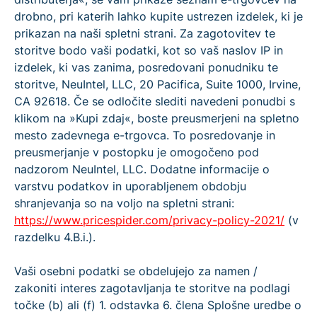
drobno, pri katerih lahko kupite ustrezen izdelek, ki je
prikazan na naši spletni strani. Za zagotovitev te
storitve bodo vaši podatki, kot so vaš naslov IP in
izdelek, ki vas zanima, posredovani ponudniku te
storitve, NeuIntel, LLC, 20 Pacifica, Suite 1000, Irvine,
CA 92618. Če se odločite slediti navedeni ponudbi s
klikom na »Kupi zdaj«, boste preusmerjeni na spletno
mesto zadevnega e-trgovca. To posredovanje in
preusmerjanje v postopku je omogočeno pod
nadzorom NeuIntel, LLC. Dodatne informacije o
varstvu podatkov in uporabljenem obdobju
shranjevanja so na voljo na spletni strani:
https://www.pricespider.com/privacy-policy-2021/
(v
razdelku 4.B.i.).
Vaši osebni podatki se obdelujejo za namen /
zakoniti interes zagotavljanja te storitve na podlagi
točke (b) ali (f) 1. odstavka 6. člena Splošne uredbe o