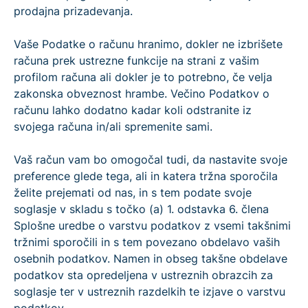
prodajna prizadevanja.
Vaše Podatke o računu hranimo, dokler ne izbrišete
računa prek ustrezne funkcije na strani z vašim
profilom računa ali dokler je to potrebno, če velja
zakonska obveznost hrambe. Večino Podatkov o
računu lahko dodatno kadar koli odstranite iz
svojega računa in/ali spremenite sami.
Vaš račun vam bo omogočal tudi, da nastavite svoje
preference glede tega, ali in katera tržna sporočila
želite prejemati od nas, in s tem podate svoje
soglasje v skladu s točko (a) 1. odstavka 6. člena
Splošne uredbe o varstvu podatkov z vsemi takšnimi
tržnimi sporočili in s tem povezano obdelavo vaših
osebnih podatkov. Namen in obseg takšne obdelave
podatkov sta opredeljena v ustreznih obrazcih za
soglasje ter v ustreznih razdelkih te izjave o varstvu