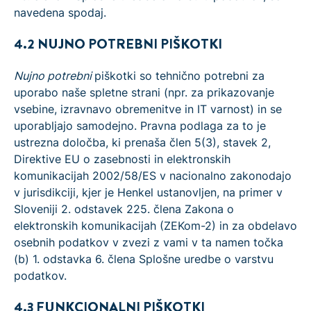
navedena spodaj.
4.2 NUJNO POTREBNI PIŠKOTKI
Nujno potrebni
piškotki so tehnično potrebni za
uporabo naše spletne strani (npr. za prikazovanje
vsebine, izravnavo obremenitve in IT varnost) in se
uporabljajo samodejno. Pravna podlaga za to je
ustrezna določba, ki prenaša člen 5(3), stavek 2,
Direktive EU o zasebnosti in elektronskih
komunikacijah 2002/58/ES v nacionalno zakonodajo
v jurisdikciji, kjer je Henkel ustanovljen, na primer v
Sloveniji 2. odstavek 225. člena Zakona o
elektronskih komunikacijah (ZEKom-2) in za obdelavo
osebnih podatkov v zvezi z vami v ta namen točka
(b) 1. odstavka 6. člena Splošne uredbe o varstvu
podatkov.
4.3 FUNKCIONALNI PIŠKOTKI