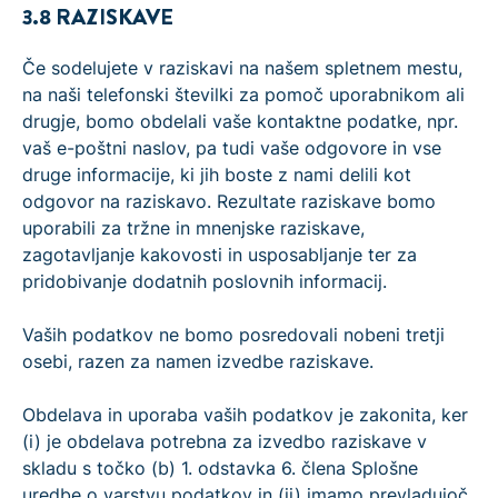
3.8 RAZISKAVE
Če sodelujete v raziskavi na našem spletnem mestu,
na naši telefonski številki za pomoč uporabnikom ali
drugje, bomo obdelali vaše kontaktne podatke, npr.
vaš e-poštni naslov, pa tudi vaše odgovore in vse
druge informacije, ki jih boste z nami delili kot
odgovor na raziskavo. Rezultate raziskave bomo
uporabili za tržne in mnenjske raziskave,
zagotavljanje kakovosti in usposabljanje ter za
pridobivanje dodatnih poslovnih informacij.
Vaših podatkov ne bomo posredovali nobeni tretji
osebi, razen za namen izvedbe raziskave.
Obdelava in uporaba vaših podatkov je zakonita, ker
(i) je obdelava potrebna za izvedbo raziskave v
skladu s točko (b) 1. odstavka 6. člena Splošne
uredbe o varstvu podatkov in (ii) imamo prevladujoč