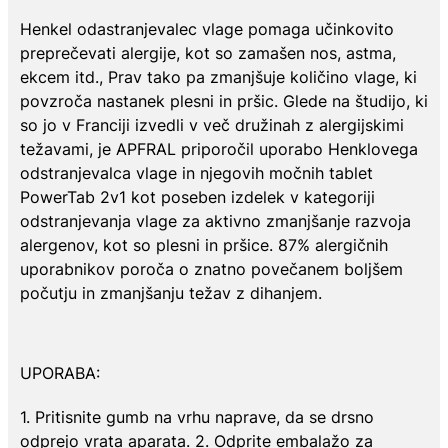
Henkel odastranjevalec vlage pomaga učinkovito
preprečevati alergije, kot so zamašen nos, astma,
ekcem itd., Prav tako pa zmanjšuje količino vlage, ki
povzroča nastanek plesni in pršic. Glede na študijo, ki
so jo v Franciji izvedli v več družinah z alergijskimi
težavami, je APFRAL priporočil uporabo Henklovega
odstranjevalca vlage in njegovih močnih tablet
PowerTab 2v1 kot poseben izdelek v kategoriji
odstranjevanja vlage za aktivno zmanjšanje razvoja
alergenov, kot so plesni in pršice. 87% alergičnih
uporabnikov poroča o znatno povečanem boljšem
počutju in zmanjšanju težav z dihanjem.
UPORABA:
1. Pritisnite gumb na vrhu naprave, da se drsno
odprejo vrata aparata. 2. Odprite embalažo za