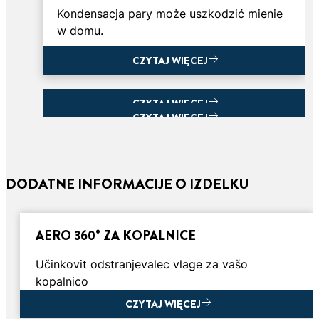
Kondensacja pary może uszkodzić mienie
w domu.
CZYTAJ WIĘCEJ
CZYTAJ WIĘCEJ
CZYTAJ WIĘCEJ
CZYTAJ WIĘCEJ
DODATNE INFORMACIJE O IZDELKU
AERO 360° ZA KOPALNICE
Učinkovit odstranjevalec vlage za vašo
3 minut
kopalnico
do
3 minut
końca
CZYTAJ WIĘCEJ
do
3 minut
4 KROKI POZWALAJĄCE NA DOBRE
artykułu
końca
do