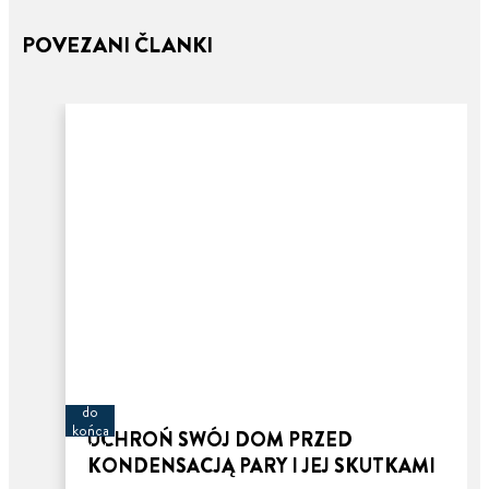
POVEZANI ČLANKI
3 minut
do
końca
UCHROŃ SWÓJ DOM PRZED
artykułu
KONDENSACJĄ PARY I JEJ SKUTKAMI