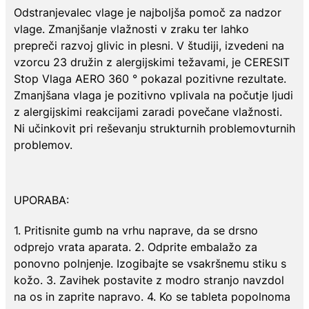
Odstranjevalec vlage je najboljša pomoč za nadzor
vlage. Zmanjšanje vlažnosti v zraku ter lahko
prepreči razvoj glivic in plesni. V študiji, izvedeni na
vzorcu 23 družin z alergijskimi težavami, je CERESIT
Stop Vlaga AERO 360 ° pokazal pozitivne rezultate.
Zmanjšana vlaga je pozitivno vplivala na počutje ljudi
z alergijskimi reakcijami zaradi povečane vlažnosti.
Ni učinkovit pri reševanju strukturnih problemovturnih
problemov.
UPORABA:
1. Pritisnite gumb na vrhu naprave, da se drsno
odprejo vrata aparata. 2. Odprite embalažo za
ponovno polnjenje. Izogibajte se vsakršnemu stiku s
kožo. 3. Zavihek postavite z modro stranjo navzdol
na os in zaprite napravo. 4. Ko se tableta popolnoma