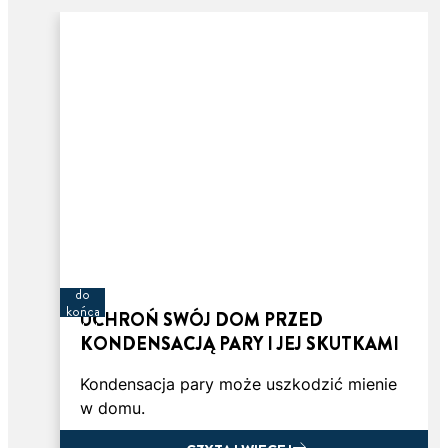
3 minut
do
końca
UCHROŃ SWÓJ DOM PRZED
artykułu
KONDENSACJĄ PARY I JEJ SKUTKAMI
Kondensacja pary może uszkodzić mienie
w domu.